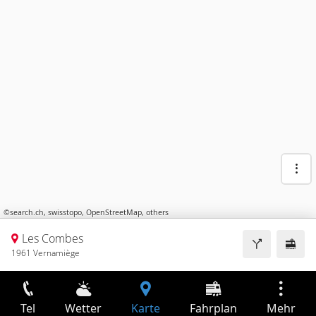
©
search.ch
,
swisstopo
,
OpenStreetMap
,
others
Les Combes
1961 Vernamiège
Tel
Wetter
Karte
Fahrplan
Mehr