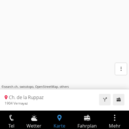
©
search.ch
,
swisstopo
,
OpenStreetMap
,
others
Ch. de la Ruppaz
1904 Vernayaz
Tel
Wetter
Karte
Fahrplan
Mehr