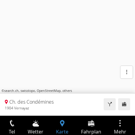
©
search.ch
,
swisstopo
,
OpenStreetMap
,
others
Ch. des Condémines
1904 Vernayaz
Tel
Wetter
Karte
Fahrplan
Mehr