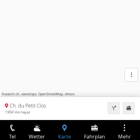
©
search.ch
,
swisstopo
,
OpenStreetMap
,
others
Ch. du Petit Clos
1904 Vernayaz
Tel
Wetter
Karte
Fahrplan
Mehr