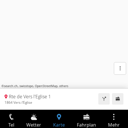
©
search.ch
,
swisstopo
,
OpenStreetMap
,
others
Rte de Vers l'Eglise 1
1864 Vers-l'Eglise
Tel
Wetter
Karte
Fahrplan
Mehr