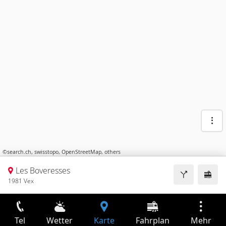
©
search.ch
,
swisstopo
,
OpenStreetMap
,
others
Les Boveresses
1981 Vex
Tel
Wetter
Karte
Fahrplan
Mehr