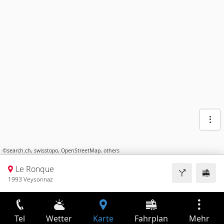
©
search.ch
,
swisstopo
,
OpenStreetMap
,
others
Le Ronque
1993 Veysonnaz
Tel
Wetter
Karte
Fahrplan
Mehr