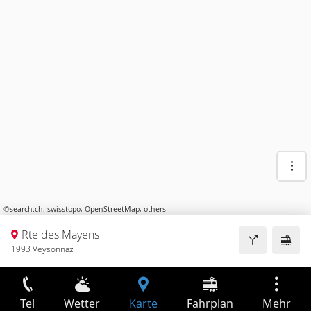
©
search.ch
,
swisstopo
,
OpenStreetMap
,
others
Rte des Mayens
1993 Veysonnaz
Tel
Wetter
Karte
Fahrplan
Mehr