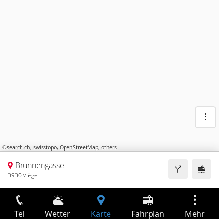
©
search.ch
,
swisstopo
,
OpenStreetMap
,
others
Brunnengasse
3930 Viège
Tel
Wetter
Karte
Fahrplan
Mehr