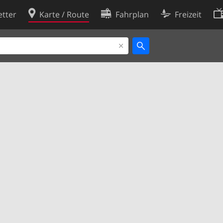
tter
Karte / Route
Fahrplan
Freizeit
Cookie-Richtlinie
ingungen
Cookie-Einstellungen
rklärung
Entwickler