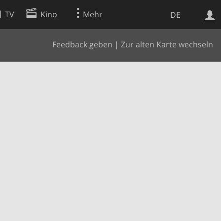
TV
Kino
Mehr
DE
Feedback geben
|
Zur alten Karte wechseln
Websuche
Apps