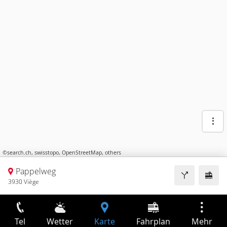
©
search.ch
,
swisstopo
,
OpenStreetMap
,
others
Pappelweg
3930 Viège
Tel
Wetter
Karte
Fahrplan
Mehr