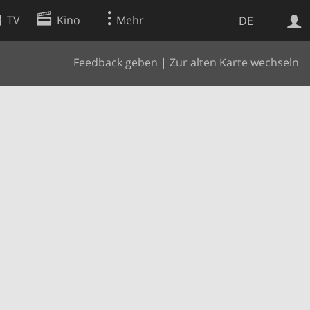
TV
Kino
Mehr
DE
Feedback geben
|
Zur alten Karte wechseln
Websuche
Apps