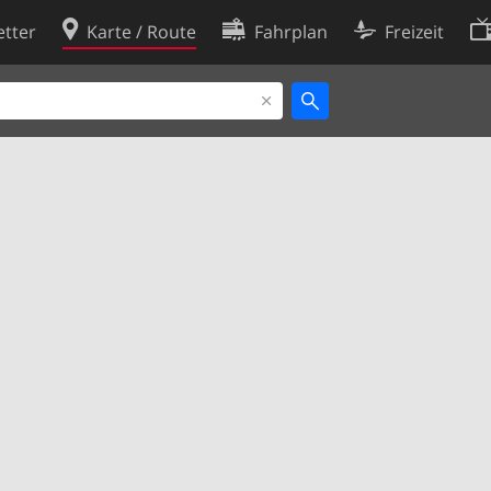
tter
Karte / Route
Fahrplan
Freizeit
Cookie-Richtlinie
ingungen
Cookie-Einstellungen
rklärung
Entwickler