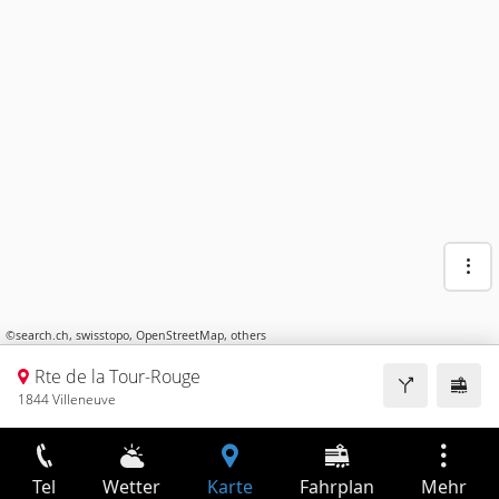
©
search.ch
,
swisstopo
,
OpenStreetMap
,
others
Rte de la Tour-Rouge
1844 Villeneuve
Tel
Wetter
Karte
Fahrplan
Mehr