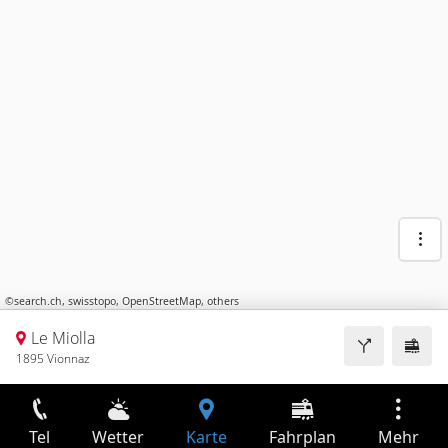
©
search.ch
,
swisstopo
,
OpenStreetMap
,
others
Le Miolla
1895 Vionnaz
Tel
Wetter
Karte
Fahrplan
Mehr