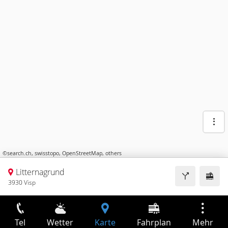
©
search.ch
,
swisstopo
,
OpenStreetMap
,
others
Litternagrund
3930 Visp
Tel
Wetter
Karte
Fahrplan
Mehr