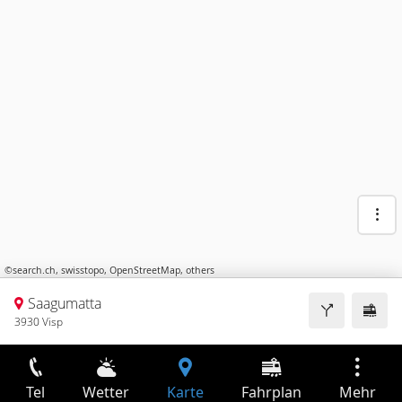
©
search.ch
,
swisstopo
,
OpenStreetMap
,
others
Saagumatta
3930 Visp
Tel
Wetter
Karte
Fahrplan
Mehr