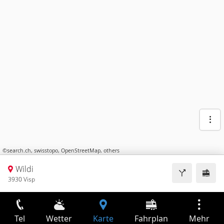
©
search.ch
,
swisstopo
,
OpenStreetMap
,
others
Wildi
3930 Visp
Tel
Wetter
Karte
Fahrplan
Mehr