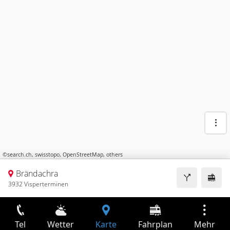
©
search.ch
,
swisstopo
,
OpenStreetMap
,
others
Brändachra
3932 Visperterminen
Tel
Wetter
Karte
Fahrplan
Mehr