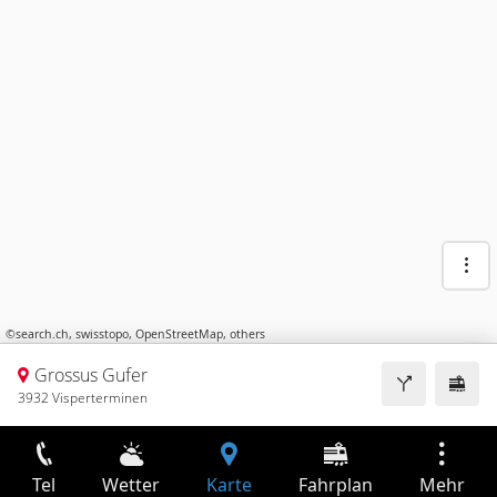
©
search.ch
,
swisstopo
,
OpenStreetMap
,
others
Grossus Gufer
3932 Visperterminen
Tel
Wetter
Karte
Fahrplan
Mehr