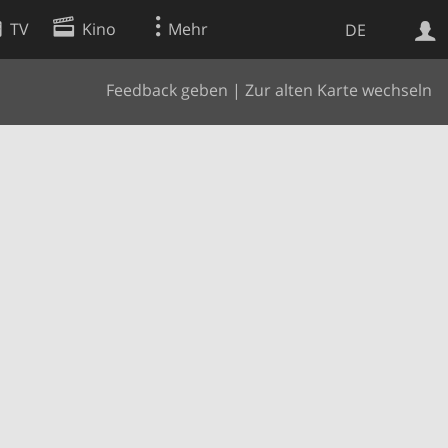
TV
Kino
Mehr
DE
Feedback geben
|
Zur alten Karte wechseln
Websuche
Apps