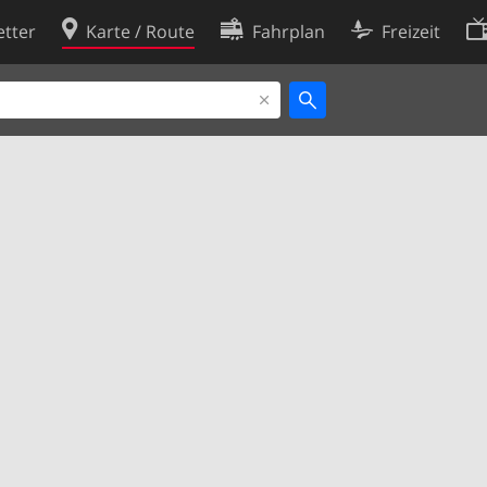
tter
Karte / Route
Fahrplan
Freizeit
Cookie-Richtlinie
ingungen
Cookie-Einstellungen
rklärung
Entwickler