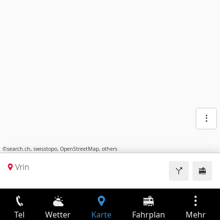
©
search.ch
,
swisstopo
,
OpenStreetMap
,
others
Vrin
Tel
Wetter
Karte
Fahrplan
Mehr