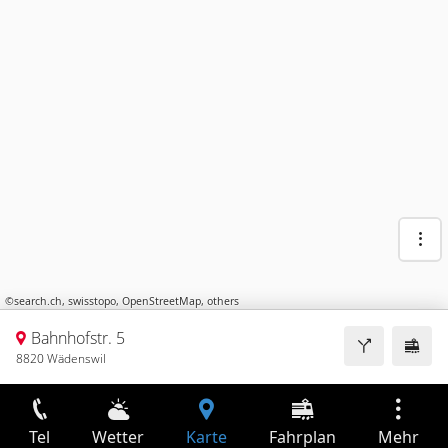
©
search.ch
,
swisstopo
,
OpenStreetMap
,
others
Bahnhofstr. 5
8820 Wädenswil
Tel
Wetter
Karte
Fahrplan
Mehr