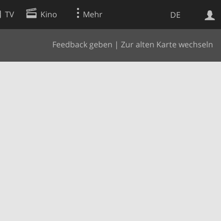
TV
Kino
Mehr
DE
Feedback geben
|
Zur alten Karte wechseln
Websuche
Apps