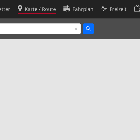
tter
Karte / Route
Fahrplan
Freizeit
Cookie-Richtlinie
ingungen
Cookie-Einstellungen
rklärung
Entwickler