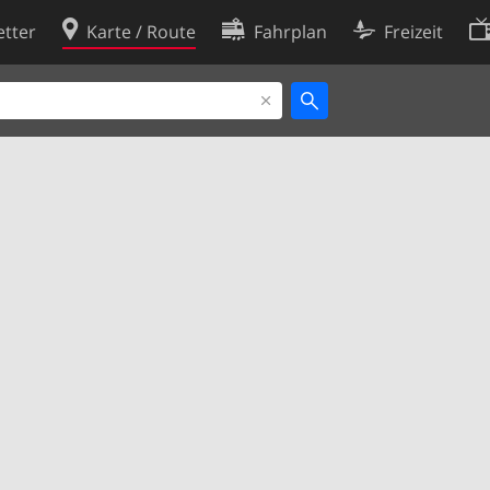
tter
Karte / Route
Fahrplan
Freizeit
Cookie-Richtlinie
ingungen
Cookie-Einstellungen
rklärung
Entwickler