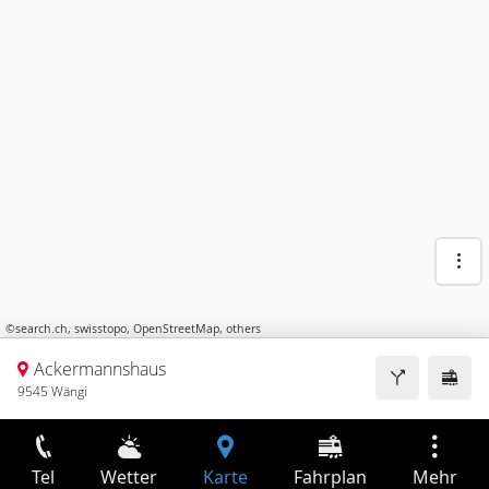
©
search.ch
,
swisstopo
,
OpenStreetMap
,
others
Ackermannshaus
9545 Wängi
Tel
Wetter
Karte
Fahrplan
Mehr