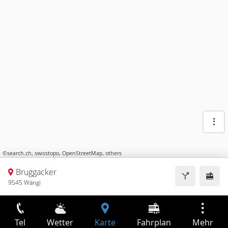
©
search.ch
,
swisstopo
,
OpenStreetMap
,
others
Bruggacker
9545 Wängi
Tel
Wetter
Karte
Fahrplan
Mehr