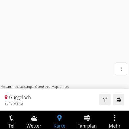
©
search.ch
,
swisstopo
,
OpenStreetMap
,
others
Guggeloch
9545 Wängi
Tel
Wetter
Karte
Fahrplan
Mehr