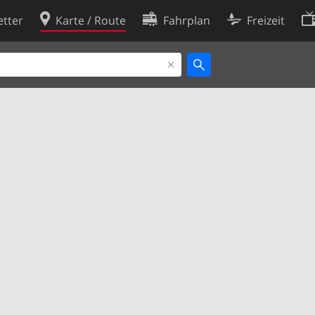
tter
Karte / Route
Fahrplan
Freizeit
Cookie-Richtlinie
ingungen
Cookie-Einstellungen
rklärung
Entwickler