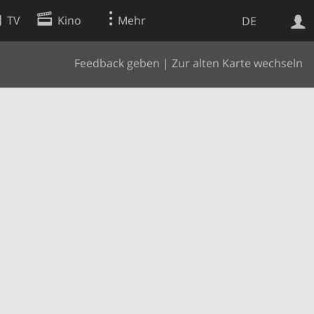
TV
Kino
Mehr
DE
Feedback geben
|
Zur alten Karte wechseln
Websuche
Apps