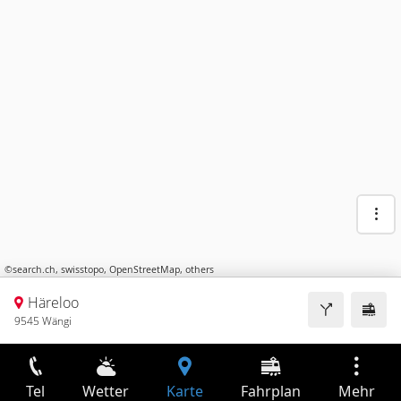
©
search.ch
,
swisstopo
,
OpenStreetMap
,
others
Häreloo
9545 Wängi
Tel
Wetter
Karte
Fahrplan
Mehr