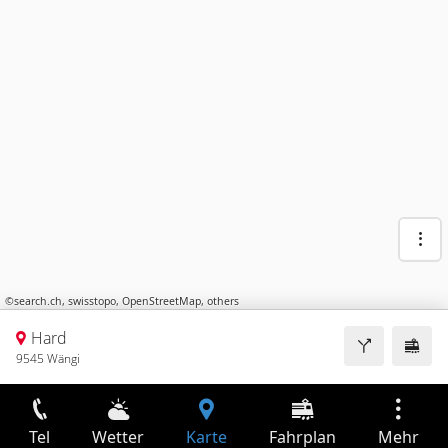
©
search.ch
,
swisstopo
,
OpenStreetMap
,
others
Hard
9545 Wängi
Tel
Wetter
Karte
Fahrplan
Mehr