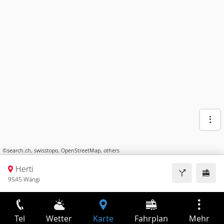
©
search.ch
,
swisstopo
,
OpenStreetMap
,
others
Herti
9545 Wängi
Tel
Wetter
Karte
Fahrplan
Mehr