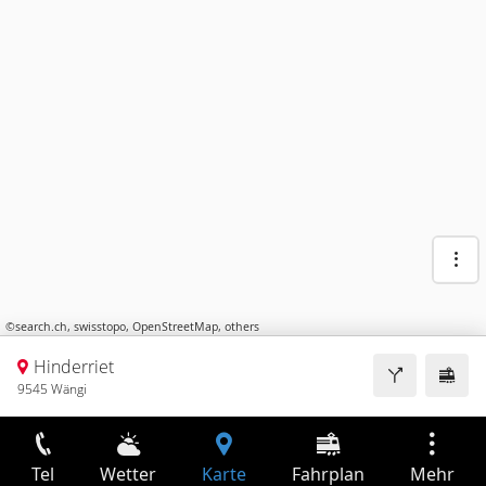
©
search.ch
,
swisstopo
,
OpenStreetMap
,
others
Hinderriet
9545 Wängi
Tel
Wetter
Karte
Fahrplan
Mehr