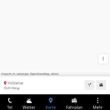
©
search.ch
,
swisstopo
,
OpenStreetMap
,
others
Holzwise
9545 Wängi
Tel
Wetter
Karte
Fahrplan
Mehr