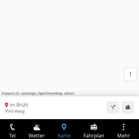
©
search.ch
,
swisstopo
,
OpenStreetMap
,
others
Im Brühl
9545 Wängi
Tel
Wetter
Karte
Fahrplan
Mehr