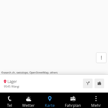
©
search.ch
,
swisstopo
,
OpenStreetMap
,
others
Läger
9545 Wängi
Tel
Wetter
Karte
Fahrplan
Mehr