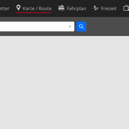
tter
Karte / Route
Fahrplan
Freizeit
Cookie-Richtlinie
ingungen
Cookie-Einstellungen
rklärung
Entwickler