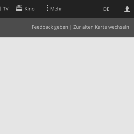
TV
Kino
Mehr
DE
Feedback geben
|
Zur alten Karte wechseln
Websuche
Apps