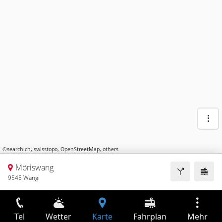
©
search.ch
,
swisstopo
,
OpenStreetMap
,
others
Möriswang
9545 Wängi
Tel
Wetter
Karte
Fahrplan
Mehr