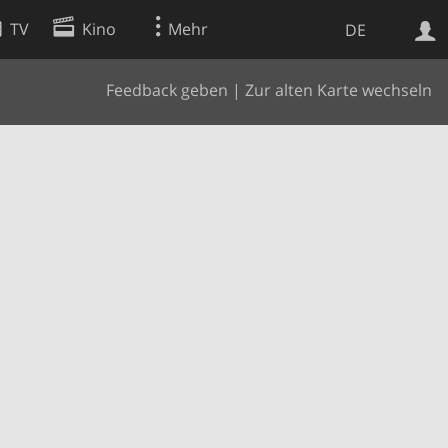
TV
Kino
Mehr
DE
Feedback geben
|
Zur alten Karte wechseln
Websuche
Apps