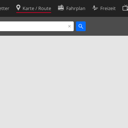
tter
Karte / Route
Fahrplan
Freizeit
Cookie-Richtlinie
ingungen
Cookie-Einstellungen
rklärung
Entwickler