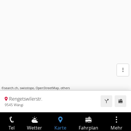
©
search.ch
,
swisstopo
,
OpenStreetMap
,
others
Rengetswilerstr.
9545 Wängi
Tel
Wetter
Karte
Fahrplan
Mehr