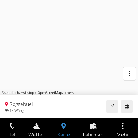
©
search.ch
,
swisstopo
,
OpenStreetMap
,
others
Roggebüel
9545 Wängi
Tel
Wetter
Karte
Fahrplan
Mehr