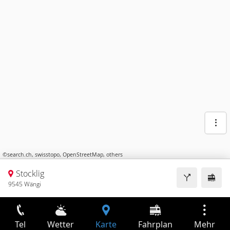
©
search.ch
,
swisstopo
,
OpenStreetMap
,
others
Stocklig
9545 Wängi
Tel
Wetter
Karte
Fahrplan
Mehr