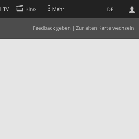
TV
Kino
Mehr
DE
Feedback geben
|
Zur alten Karte wechseln
Websuche
Apps