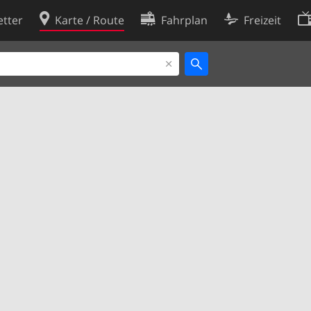
tter
Karte / Route
Fahrplan
Freizeit
Cookie-Richtlinie
ingungen
Cookie-Einstellungen
rklärung
Entwickler