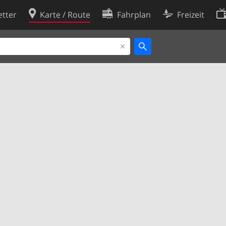
tter
Karte / Route
Fahrplan
Freizeit
Cookie-Richtlinie
ingungen
Cookie-Einstellungen
rklärung
Entwickler