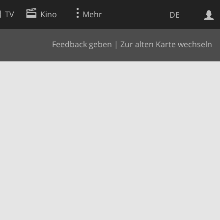
TV
Kino
Mehr
DE
Feedback geben
|
Zur alten Karte wechseln
Websuche
Apps