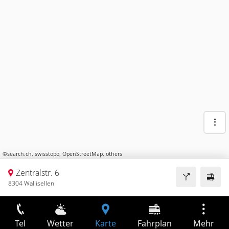
©
search.ch
,
swisstopo
,
OpenStreetMap
,
others
Zentralstr. 6
8304 Wallisellen
Tel
Wetter
Karte
Fahrplan
Mehr