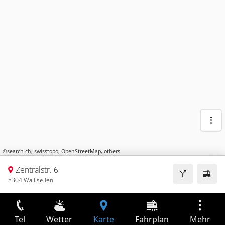
©
search.ch
,
swisstopo
,
OpenStreetMap
,
others
Zentralstr. 6
8304 Wallisellen
Tel
Wetter
Karte
Fahrplan
Mehr