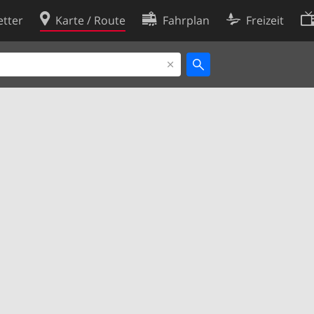
tter
Karte / Route
Fahrplan
Freizeit
Cookie-Richtlinie
ingungen
Cookie-Einstellungen
rklärung
Entwickler