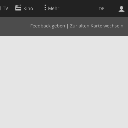
TV
Kino
Mehr
DE
Feedback geben
|
Zur alten Karte wechseln
Websuche
Apps