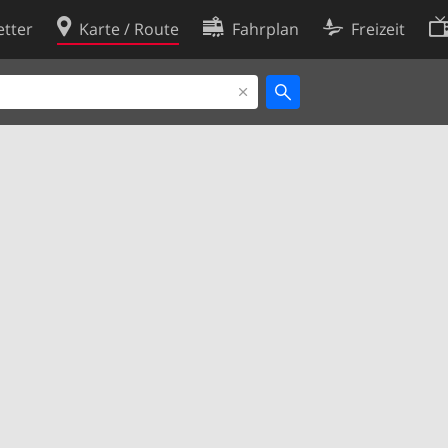
tter
Karte / Route
Fahrplan
Freizeit
Cookie-Richtlinie
ingungen
Cookie-Einstellungen
rklärung
Entwickler