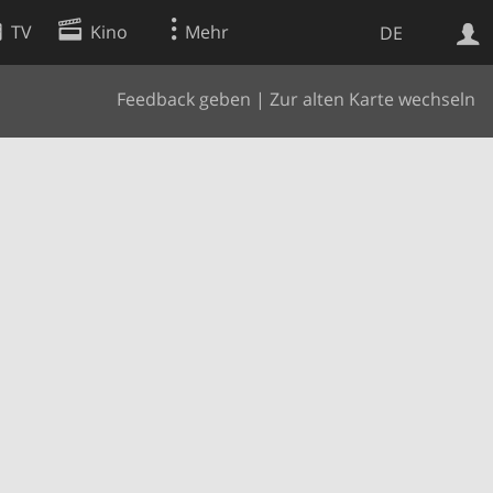
TV
Kino
Mehr
DE
Feedback geben
|
Zur alten Karte wechseln
Websuche
Apps