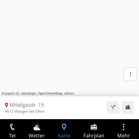
©
search.ch
,
swisstopo
,
OpenStreetMap
,
others
Mittelgäustr. 19
4612 Wangen bei Olten
Tel
Wetter
Karte
Fahrplan
Mehr