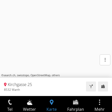
©
search.ch
,
swisstopo
,
OpenStreetMap
,
others
Kirchgasse 25
8532 Warth
Tel
Wetter
Karte
Fahrplan
Mehr