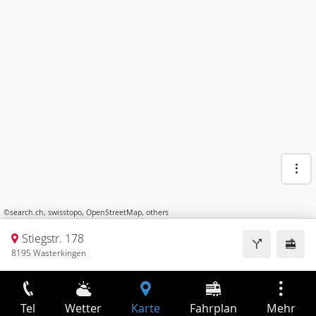
©
search.ch
,
swisstopo
,
OpenStreetMap
,
others
Stiegstr. 178
8195 Wasterkingen
Tel
Wetter
Karte
Fahrplan
Mehr